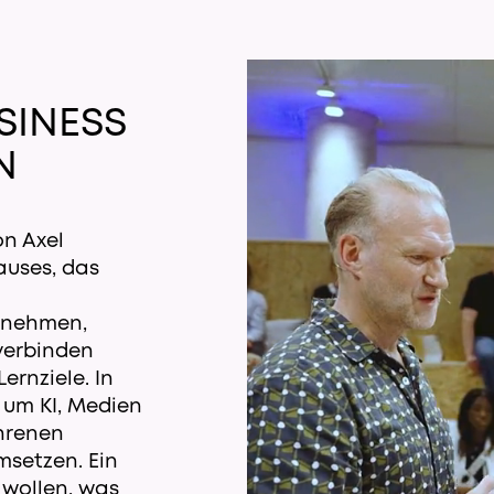
SINESS
N
on Axel
auses, das
rnehmen,
verbinden
ernziele. In
 um KI, Medien
ahrenen
msetzen. Ein
n wollen, was