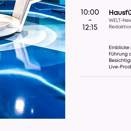
10:00
Hausf
-
WELT-New
12:15
Redaktio
Einblicke
Führung 
Besichtig
Live-Prod