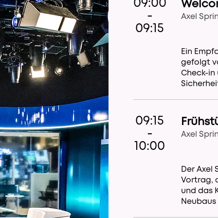
09:00
Welco
-
Axel Spr
09:15
Ein Empf
gefolgt 
Check-in
Sicherhei
09:15
Frühst
-
Axel Spr
10:00
Der Axel 
Vortrag, 
und das K
Neubaus 