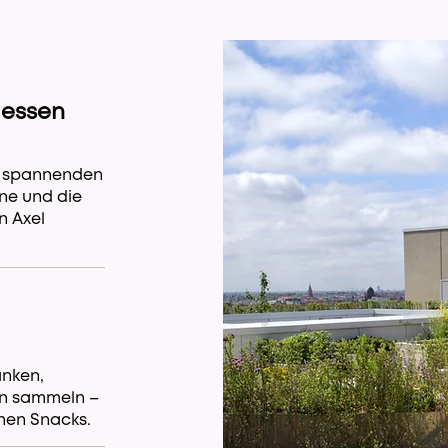
gessen
it spannenden
ine und die
n Axel
anken,
en sammeln –
chen Snacks.