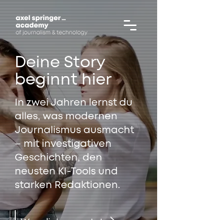
Deine Story
beginnt hier
In zwei Jahren lernst du
alles, was modernen
Journalismus ausmacht
– mit investigativen
Geschichten, den
neusten KI-Tools und
starken Redaktionen.